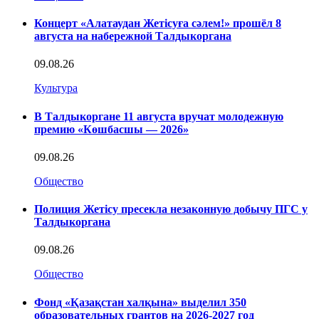
Концерт «Алатаудан Жетісуға сәлем!» прошёл 8
августа на набережной Талдыкоргана
09.08.26
Культура
В Талдыкоргане 11 августа вручат молодежную
премию «Көшбасшы — 2026»
09.08.26
Общество
Полиция Жетісу пресекла незаконную добычу ПГС у
Талдыкоргана
09.08.26
Общество
Фонд «Қазақстан халқына» выделил 350
образовательных грантов на 2026-2027 год