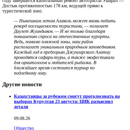
году завершится капитальный ремонт автотрассы Ушарал —
Достык протяженностью 178 км, ведущей прямо к
туристической зоне.
— Нынешним летом Алаколь может вновь побить
рекорд посещаемости туристами, — полагает
Даулет Жуандыков. — И не только благодаря
повышению спроса на отечественные курорты.
Ведь, помимо пляжной зоны, наш район
располагает уникальным природным заповедником.
Каждый год в предгорьях Джунгарского Алатау
проводятся сафари-туры, а также экофестивали
для орнитологов и любителей рыбалки. В
ближайшее время состоится турнир по
подледному лову.
Другие новости
Казахстанцы за рубежом смогут проголосовать на
выборах Курултая 23 августа: ЦИК разъяснил
детали
09.08.26
Общество