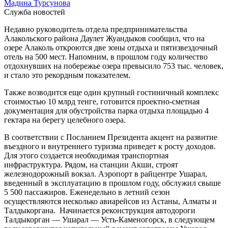
Мадина Турсунова
Служба новостей
Недавно руководитель отдела предпринимательства
Алакольского района Даулет Жуандыков сообщил, что на
озере Алаколь откроются две зоны отдыха и пятизвездочный
отель на 500 мест. Напомним, в прошлом году количество
отдохнувших на побережье озера превысило 753 тыс. человек,
и стало это рекордным показателем.
Также возводится еще один крупный гостиничный комплекс
стоимостью 10 млрд тенге, готовится проектно-сметная
документация для обустройства парка отдыха площадью 4
гектара на берегу целебного озера.
В соответствии с Посланием Президента акцент на развитие
въездного и внутреннего туризма приведет к росту доходов.
Для этого создается необходимая транспортная
инфраструктура. Рядом, на станции Акши, строят
железнодорожный вокзал. Аэропорт в райцентре Ушарал,
введенный в эксплуатацию в прошлом году, обслужил свыше
5 500 пассажиров. Еженедельно в летний сезон
осуществляются несколько авиарейсов из Астаны, Алматы и
Талдыкоргана. Начинается реконструкция автодороги
Талдыкорган — Ушарал — Усть-Каменогорск, в следующем