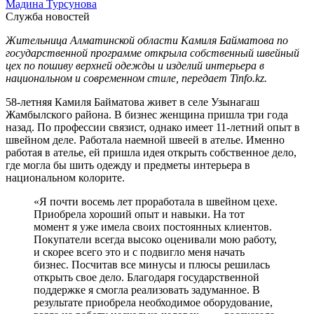
Мадина Турсунова
Служба новостей
Жительница Алматинской области Камиля Байматова по
государственной программе открыла собственный швейный
цех по пошиву верхней одежды и изделий интерьера в
национальном и современном стиле, передает Tinfo.kz.
58-летняя Камиля Байматова живет в селе Узынагаш
Жамбылского района. В бизнес женщина пришла три года
назад. По профессии связист, однако имеет 11-летний опыт в
швейном деле. Работала наемной швеей в ателье. Именно
работая в ателье, ей пришла идея открыть собственное дело,
где могла бы шить одежду и предметы интерьера в
национальном колорите.
«Я почти восемь лет проработала в швейном цехе.
Приобрела хороший опыт и навыки. На тот
момент я уже имела своих постоянных клиентов.
Покупатели всегда высоко оценивали мою работу,
и скорее всего это и с подвигло меня начать
бизнес. Посчитав все минусы и плюсы решилась
открыть свое дело. Благодаря государственной
поддержке я смогла реализовать задуманное. В
результате приобрела необходимое оборудование,