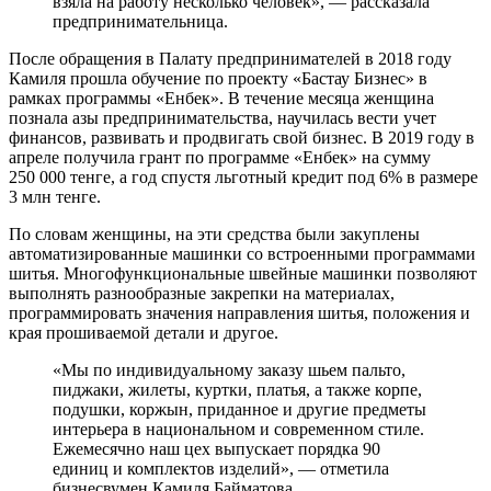
взяла на работу несколько человек», — рассказала
предпринимательница.
После обращения в Палату предпринимателей в 2018 году
Камиля прошла обучение по проекту «Бастау Бизнес» в
рамках программы «Енбек». В течение месяца женщина
познала азы предпринимательства, научилась вести учет
финансов, развивать и продвигать свой бизнес. В 2019 году в
апреле получила грант по программе «Енбек» на сумму
250 000 тенге, а год спустя льготный кредит под 6% в размере
3 млн тенге.
По словам женщины, на эти средства были закуплены
автоматизированные машинки со встроенными программами
шитья. Многофункциональные швейные машинки позволяют
выполнять разнообразные закрепки на материалах,
программировать значения направления шитья, положения и
края прошиваемой детали и другое.
«Мы по индивидуальному заказу шьем пальто,
пиджаки, жилеты, куртки, платья, а также корпе,
подушки, коржын, приданное и другие предметы
интерьера в национальном и современном стиле.
Ежемесячно наш цех выпускает порядка 90
единиц и комплектов изделий», — отметила
бизнесвумен Камиля Байматова.