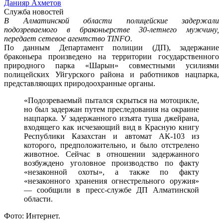
Данияр Ахметов
Служба новостей
В Алматинской области полицейские задержали
подозреваемого в браконьерстве 30-летнего мужчину,
передает сетевое агентство TINFO.
По данным Департамент полиции (ДП), задержание
браконьера произведено на территории государственного
природного парка «Шарын» совместными усилиями
полицейских Уйгурского района и работников нацпарка,
представляющих природоохранные органы.
«Подозреваемый пытался скрыться на мотоцикле,
но был задержан путем преследования на окраине
нацпарка. У задержанного изъята туша джейрана,
входящего как исчезающий вид в Красную книгу
Республики Казахстан и автомат АК-103 из
которого, предположительно, и было отстрелено
животное. Сейчас в отношении задержанного
возбуждено уголовное производство по факту
«незаконной охоты», а также по факту
«незаконного хранения огнестрельного оружия»
— сообщили в пресс-службе ДП Алматинской
области.
Фото: Интернет.