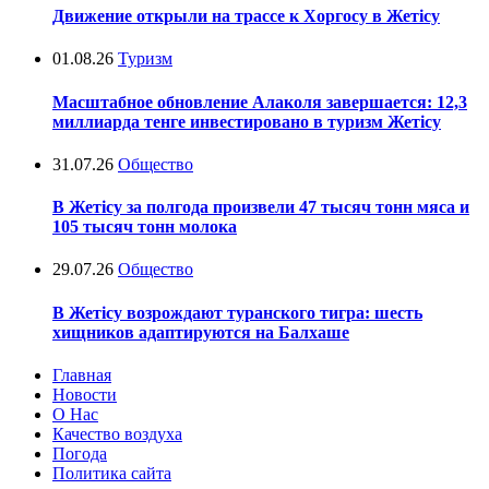
Движение открыли на трассе к Хоргосу в Жетісу
01.08.26
Туризм
Масштабное обновление Алаколя завершается: 12,3
миллиарда тенге инвестировано в туризм Жетісу
31.07.26
Общество
В Жетісу за полгода произвели 47 тысяч тонн мяса и
105 тысяч тонн молока
29.07.26
Общество
В Жетісу возрождают туранского тигра: шесть
хищников адаптируются на Балхаше
Главная
Новости
О Нас
Качество воздуха
Погода
Политика сайта