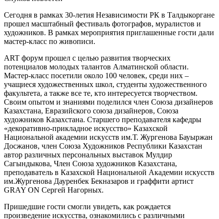
Сегодня в рамках 30-летия Независимости РК в Талдыкоргане
прошел масштабный фестиваль фотографов, муралистов и
художников. В рамках мероприятия приглашенные гости дали
мастер-класс по живописи.
ART форум прошел с целью развития творческих
потенциалов молодых талантов Алматинской области.
Мастер-класс посетили около 100 человек, среди них –
учащиеся художественных школ, студенты художественного
факультета, а также все те, кто интересуется творчеством.
Своим опытом и знаниями поделился член Союза дизайнеров
Казахстана, Евразийского союза дизайнеров, Союза
художников Казахстана. Старшего преподавателя кафедры
«декоративно-прикладное искусство» Казахской
Национальной академии искусств им.Т. Жургенова Бауыржан
Досжанов, член Союза Художников Республики Казахстан
автор различных персональных выставок Мулдир
Сагындыкова, Член Союза художников Казахстана,
преподаватель в Казахской Национальной Академии искусств
им.Жургенова Дауренбек Бекназаров и граффити артист
GRAY ON Сергей Нагорных.
Пришедшие гости смогли увидеть, как рождается
произведение искусства, ознакомились с различными