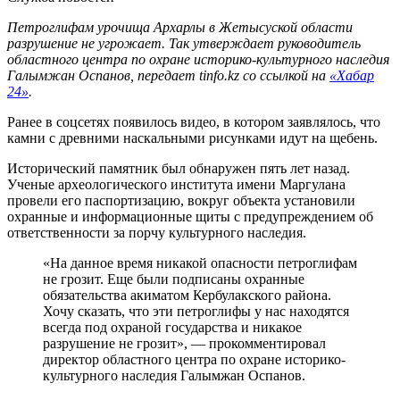
Петроглифам урочища Архарлы в Жетысуской области
разрушение не угрожает. Так утверждает руководитель
областного центра по охране историко-культурного наследия
Галымжан Оспанов, передает tinfo.kz со ссылкой на
«Хабар
24»
.
Ранее в соцсетях появилось видео, в котором заявлялось, что
камни с древними наскальными рисунками идут на щебень.
Исторический памятник был обнаружен пять лет назад.
Ученые археологического института имени Маргулана
провели его паспортизацию, вокруг объекта установили
охранные и информационные щиты с предупреждением об
ответственности за порчу культурного наследия.
«На данное время никакой опасности петроглифам
не грозит. Еще были подписаны охранные
обязательства акиматом Кербулакского района.
Хочу сказать, что эти петроглифы у нас находятся
всегда под охраной государства и никакое
разрушение не грозит», — прокомментировал
директор областного центра по охране историко-
культурного наследия Галымжан Оспанов.