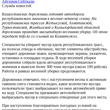
Айгерим Сейткали
Служба новостей
Казахстанские дорожники готовят автодороги
республиканского значения к весенне-летнему сезону. На
республиканских трассах Жетысуской, Алматинской,
Туркестанской, Жамбылской и Кызылординской областей
дорожники проводят масштабную весеннюю уборку. Об этом
передает tinfo.kz со ссылкой на Казавтожол.
Специалисты убирают мусор вдоль республиканских трасс,
на полосах отвода и обочинах, чистят элементы обустройства,
очищают дорожные знаки, шумозащитные экраны, указатели,
остановки и площадки отдыха. В ходе весенней уборки
дорожники собрали вдоль автодорог республиканского
значения и вывезли более 300 тонн мусора (около 100 рейсов).
Работы в рамках весенней уборки продолжаются.
Дорожники отмечают, что с наступлением весны и активным
таянием снега становится видно, какое количество мусора
пользователи трасс выбрасывают из окон автомобилей прямо
на ходу. Специалисты призывают автолюбителей
выбрасывать мусор в специально отведенные для этого места.
При наступлении благоприятных погодных условий на
республиканских автотрассах остальных регионов страны