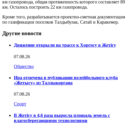
км газопровода, общая протяженность которого составляет 89
км. Осталось построить 22 км газопровода.
Кроме того, разрабатывается проектно-сметная документация
по газификации поселков Талдыбулак, Сатай и Каракемер.
Другие новости
Движение открыли на трассе к Хоргосу в Жетісу
07.08.26
Общество
Ира отмечена в публикации волейбольного клуба
«Жетысу» из Талдыкоргана
07.08.26
Спорт
В Жетісу в 4,6 раза выросла площадь земель с
влагосберегающими технологиями