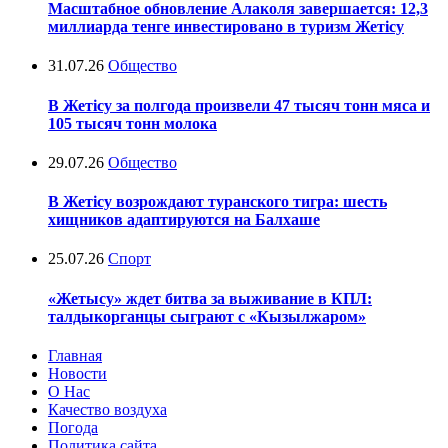
Масштабное обновление Алаколя завершается: 12,3
миллиарда тенге инвестировано в туризм Жетісу
31.07.26
Общество
В Жетісу за полгода произвели 47 тысяч тонн мяса и
105 тысяч тонн молока
29.07.26
Общество
В Жетісу возрождают туранского тигра: шесть
хищников адаптируются на Балхаше
25.07.26
Спорт
«Жетысу» ждет битва за выживание в КПЛ:
талдыкорганцы сыграют с «Кызылжаром»
Главная
Новости
О Нас
Качество воздуха
Погода
Политика сайта