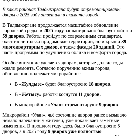
В каких районах Талдыкоргана будут отремонтированы
дворы в 2025 году ответили в акимате города.
В Талдыкоргане продолжается масштабное обновление
городской среды: в
2025 году
запланировано благоустройство
59 дворов
. Работы пройдут по современным стандартам,
охватив не только придомовые территории, но и крыши
39
многоквартирных домов
, а также фасады
20 зданий
. Это
часть программы по улучшению облика и комфорта города.
Особое внимание уделяется дворам, которые долгие годы
ждали ремонта. Согласно поручению акима города,
обновлению подлежат микрорайоны:
В
«Жулдызе»
будет благоустроено
18 дворов
.
В
«Жетысу»
работы коснутся
11 дворов
.
В микрорайоне
«Улан»
отремонтируют
9 дворов
.
Микрорайон «Улан», чьё состояние дворов ранее вызывало
немало нареканий у жителей, уже показывает заметные
изменения. В прошлом году здесь было благоустроено 5
дворов, а в 2025 году
9 дворов уже полностью