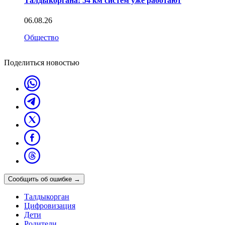
Талдыкоргана: 54 км систем уже работают
06.08.26
Общество
Поделиться новостью
Сообщить об ошибке
→
Талдыкорган
Цифровизация
Дети
Родители