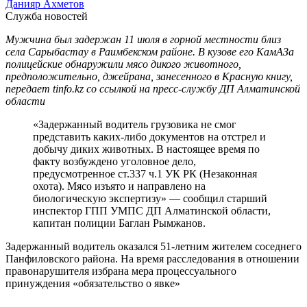
Данияр Ахметов
Служба новостей
Мужчина был задержан 11 июля в горной местности близ
села Сарыбастау в Раимбекском районе. В кузове его КамАЗа
полицейские обнаружили мясо дикого животного,
предположительно, джейрана, занесенного в Красную книгу,
передает tinfo.kz со ссылкой на пресс-службу ДП Алматинской
области
«Задержанный водитель грузовика не смог
представить каких-либо документов на отстрел и
добычу диких животных. В настоящее время по
факту возбуждено уголовное дело,
предусмотренное ст.337 ч.1 УК РК (Незаконная
охота). Мясо изъято и направлено на
биологическую экспертизу» — сообщил старший
инспектор ГПП УМПС ДП Алматинской области,
капитан полиции Баглан Рымжанов.
Задержанный водитель оказался 51-летним жителем соседнего
Панфиловского района. На время расследования в отношении
правонарушителя избрана мера процессуального
принуждения «обязательство о явке»