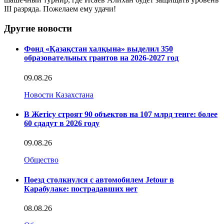
ІІІ разряда. Пожелаем ему удачи!
Другие новости
Фонд «Қазақстан халқына» выделил 350
образовательных грантов на 2026-2027 год
09.08.26
Новости Казахстана
В Жетісу строят 90 объектов на 107 млрд тенге: более
60 сдадут в 2026 году
09.08.26
Общество
Поезд столкнулся с автомобилем Jetour в
Карабулаке: пострадавших нет
08.08.26