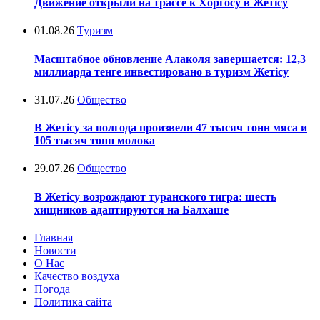
Движение открыли на трассе к Хоргосу в Жетісу
01.08.26
Туризм
Масштабное обновление Алаколя завершается: 12,3
миллиарда тенге инвестировано в туризм Жетісу
31.07.26
Общество
В Жетісу за полгода произвели 47 тысяч тонн мяса и
105 тысяч тонн молока
29.07.26
Общество
В Жетісу возрождают туранского тигра: шесть
хищников адаптируются на Балхаше
Главная
Новости
О Нас
Качество воздуха
Погода
Политика сайта