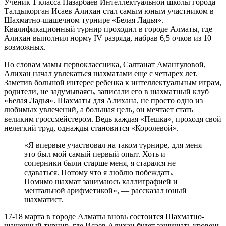
Ученик 1 класса Назарбаев Интеллектуальной школы города
Талдыкорган Исаев Алихан стал самым юным участником в
Шахматно-шашечном турнире «Белая Ладья».
Квалификационный турнир проходил в городе Алматы, где
Алихан выполнил норму IV разряда, набрав 6,5 очков из 10
возможных.
По словам мамы первоклассника, Салтанат Амангуловой,
Алихан начал увлекаться шахматами еще с четырех лет.
Заметив большой интерес ребенка к интеллектуальным играм,
родители, не задумываясь, записали его в шахматный клуб
«Белая Ладья». Шахматы для Алихана, не просто одно из
любимых увлечений, а большая цель, он мечтает стать
великим гроссмейстером. Ведь каждая «Пешка», проходя свой
нелегкий труд, однажды становится «Королевой».
«Я впервые участвовал на таком турнире, для меня
это был мой самый первый опыт. Хоть и
соперники были старше меня, я старался не
сдаваться. Потому что я люблю побеждать.
Помимо шахмат занимаюсь каллиграфией и
ментальной арифметикой», — рассказал юный
шахматист.
17-18 марта в городе Алматы вновь состоится Шахматно-
шашечный турнир, где Исаев Алихан будет защищать уровень