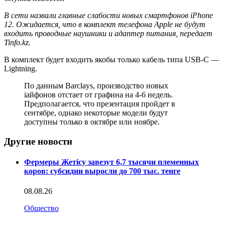
В сети назвали главные слабости новых смартфонов iPhone
12. Ожидается, что в комплект телефона Apple не будут
входить проводные наушники и адаптер питания, передает
Tinfo.kz.
В комплект будет входить якобы только кабель типа USB-C —
Lightning.
По данным Barclays, производство новых
iайфонов отстает от графина на 4-6 недель.
Предполагается, что презентация пройдет в
сентябре, однако некоторые модели будут
доступны только в октябре или ноябре.
Другие новости
Фермеры Жетісу завезут 6,7 тысячи племенных
коров: субсидии выросли до 700 тыс. тенге
08.08.26
Общество