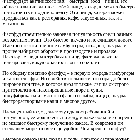
Фастфуд (от английского fast – быстрый, food – пища), это
общее название, данное любой пище, которую можно быстро
приготовить и подать клиенту. Это пища, которая может
продаваться как в ресторанах, кафе, закусочных, так и в
магазинах.
Фастфуд стремительно завоевал популярность среди разных
возрастных групп. Это быстро, вкусно и не слишком дорого.
Именно по этой причине гамбургеры, хот-доги, шаурма и
прочее набирают обороты в производстве и продаже.
Некоторые люди употребляя в пищу фастфуд, даже не
подозревают, какую опасность он в себе таит.
По общему понятию фастфуд – в первую очередь гамбургеры
и картофель фри. Но в действительности это гораздо более
широкое понятие, в которое входят также, лапша быстрого
приготовления, пакетированные пюре и супы,
полуфабрикаты из мясного фарша и рыбы, пицца, шаурма,
быстрорастворимые каши и многое другое.
Насыщенный вкус делает эту еду востребованной и
популярной, ее можно есть на ходу, и даже большие очереди
не мешают быстрому получению заказа. В современном
спешащем мире это все еще удобно. Чем вреден фастфуд?
Высокое содержание сахара и соли. Избыток сахара может