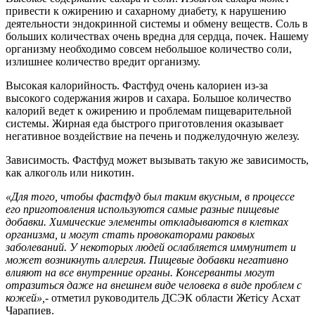
привести к ожирению и сахарному диабету, к нарушению
деятельности эндокринной системы и обмену веществ. Соль в
больших количествах очень вредна для сердца, почек. Нашему
организму необходимо совсем небольшое количество соли,
излишнее количество вредит организму.
Высокая калорийность. Фастфуд очень калориен из-за
высокого содержания жиров и сахара. Большое количество
калорий ведет к ожирению и проблемам пищеварительной
системы. Жирная еда быстрого приготовления оказывает
негативное воздействие на печень и поджелудочную железу.
Зависимость. Фастфуд может вызывать такую же зависимость,
как алкоголь или никотин.
«
Для того, чтобы фастфуд был таким вкусным, в процессе
его приготовления используются самые разные пищевые
добавки. Химические элементы откладываются в клетках
организма, и могут стать провокаторами раковых
заболеваний. У некоторых людей ослабляется иммунитет и
может возникнуть аллергия.
Пищевые добавки негативно
влияют на все внутренние органы. Консерванты могут
отразиться даже на внешнем виде человека в виде проблем с
кожей
»,-
отметил руководитель ДСЭК области Жетісу Асхат
Чарапиев.