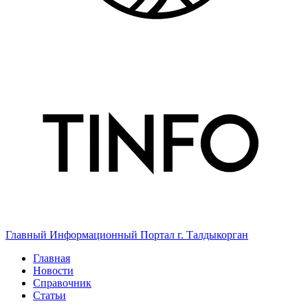
Главный Информационный Портал г. Талдыкорган
Главная
Новости
Справочник
Статьи