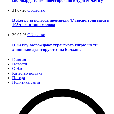
миллиарда тенге инвестировано в туризм Жетісу
31.07.26
Общество
В Жетісу за полгода произвели 47 тысяч тонн мяса и
105 тысяч тонн молока
29.07.26
Общество
В Жетісу возрождают туранского тигра: шесть
хищников адаптируются на Балхаше
Главная
Новости
О Нас
Качество воздуха
Погода
Политика сайта