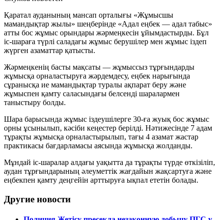
Қаратал ауданының мансап орталығы «Жұмысшы
мамандықтар жылы» шеңберінде «Адал еңбек — адал табыс»
атты бос жұмыс орындары жәрмеңкесін ұйымдастырды. Бұл
іс-шараға түрлі саладағы жұмыс берушілер мен жұмыс іздеп
жүрген азаматтар қатысты.
Жәрмеңкенің басты мақсаты — жұмыссыз тұрғындарды
жұмысқа орналастыруға жәрдемдесу, еңбек нарығында
сұранысқа ие мамандықтар туралы ақпарат беру және
жұмыспен қамту саласындағы белсенді шаралармен
таныстыру болды.
Шара барысында жұмыс іздеушілерге 30-ға жуық бос жұмыс
орны ұсынылып, кәсіби кеңестер берілді. Нәтижесінде 7 адам
тұрақты жұмысқа орналастырылып, тағы 4 азамат жастар
практикасы бағдарламасы аясында жұмысқа жолданды.
Мұндай іс-шаралар алдағы уақытта да тұрақты түрде өткізіліп,
аудан тұрғындарының әлеуметтік жағдайын жақсартуға және
еңбекпен қамту деңгейін арттыруға ықпал ететін болады.
Другие новости
Полиция Жетісу пресекла незаконную добычу ПГС у