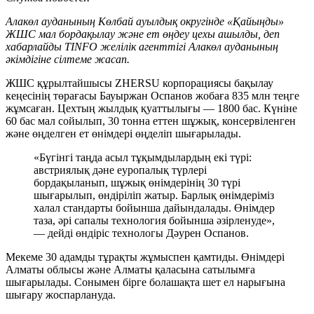
Алакөл ауданының Көлбай ауылдық округінде «Қайыңды»
ЖШС мал бордақылау және ет өңдеу цехы ашылды, деп
хабарлайды TINFO желілік агенттігі Алакөл ауданының
әкімдігіне сілтеме жасап.
ЖШС құрылтайшысы ZHERSU корпорациясы бақылау
кеңесінің төрағасы Бауыржан Оспанов жобаға 835 млн теңге
жұмсаған. Цехтың жылдық қуаттылығы — 1800 бас. Күніне
60 бас мал сойылып, 30 тонна еттен шұжық, консервіленген
және өңделген ет өнімдері өңделіп шығарылады.
«Бүгінгі таңда асыл тұқымдылардың екі түрі:
австриялық дәне еуропалық түрлері
бордақыланып, шұжық өнімдерінің 30 түрі
шығарылып, өндіріліп жатыр. Барлық өнімдеріміз
халал стандарты бойынша дайындалады. Өнімдер
таза, әрі сапалы технология бойынша әзірленуде»,
— дейді өндіріс технологы Дәурен Оспанов.
Мекеме 30 адамды тұрақты жұмыспен қамтиды. Өнімдері
Алматы облысы және Алматы қаласына сатылымға
шығарылады. Сонымен бірге болашақта шет ел нарығына
шығару жоспарлануда.