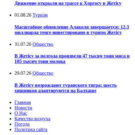
Движение открыли на трассе к Хоргосу в Жетісу
01.08.26
Туризм
Масштабное обновление Алаколя завершается: 12,3
миллиарда тенге инвестировано в туризм Жетісу
31.07.26
Общество
В Жетісу за полгода произвели 47 тысяч тонн мяса и
105 тысяч тонн молока
29.07.26
Общество
В Жетісу возрождают туранского тигра: шесть
хищников адаптируются на Балхаше
Главная
Новости
О Нас
Качество воздуха
Погода
Политика сайта