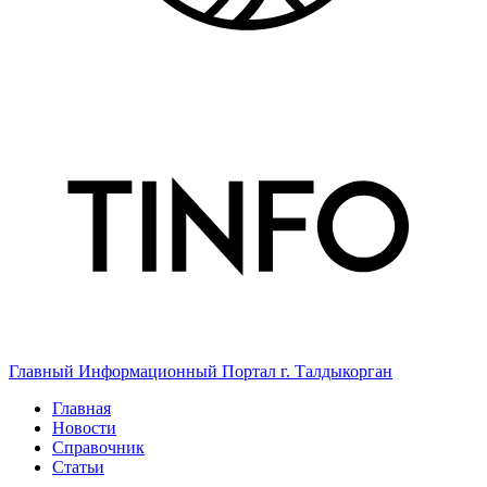
Главный Информационный Портал г. Талдыкорган
Главная
Новости
Справочник
Статьи