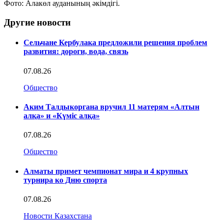
Фото: Алакөл ауданының әкімдігі.
Другие новости
Сельчане Кербулака предложили решения проблем
развития: дороги, вода, связь
07.08.26
Общество
Аким Талдыкоргана вручил 11 матерям «Алтын
алқа» и «Күміс алқа»
07.08.26
Общество
Алматы примет чемпионат мира и 4 крупных
турнира ко Дню спорта
07.08.26
Новости Казахстана