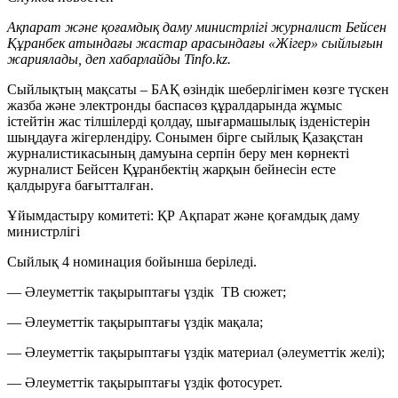
Ақпарат және қоғамдық даму министрлігі журналист Бейсен
Құранбек атындағы жастар арасындағы «Жігер» сыйлығын
жариялады, деп хабарлайды Tinfo.kz.
Сыйлықтың мақсаты – БАҚ өзіндік шеберлігімен көзге түскен
жазба және электронды баспасөз құралдарында жұмыс
істейтін жас тілшілерді қолдау, шығармашылық ізденістерін
шыңдауға жігерлендіру. Сонымен бірге сыйлық Қазақстан
журналистикасының дамуына серпін беру мен көрнекті
журналист Бейсен Құранбектің жарқын бейнесін есте
қалдыруға бағытталған.
Ұйымдастыру комитеті: ҚР Ақпарат және қоғамдық даму
министрлігі
Сыйлық 4 номинация бойынша беріледі.
— Әлеуметтік тақырыптағы үздік ТВ сюжет;
— Әлеуметтік тақырыптағы үздік мақала;
— Әлеуметтік тақырыптағы үздік материал (әлеуметтік желі);
— Әлеуметтік тақырыптағы үздік фотосурет.