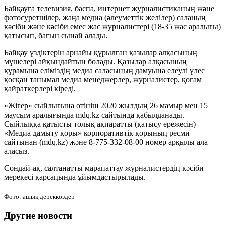
Байқауға телевизия, баспа, интернет журналистиканың және
фотосуретшілер, жаңа медиа (әлеуметтік желілер) саланың
кәсіби және кәсіби емес жас журналистері (18-35 жас аралығы)
қатысып, бағын сынай алады.
Байқау үздіктерін арнайы құрылған қазылар алқасының
мүшелері айқындайтын болады. Қазылар алқасының
құрамына еліміздің медиа саласының дамуына елеулі үлес
қосқан танымал медиа менеджерлер, журналистер, қоғам
қайраткерлері кіреді.
«Жігер» сыйлығына өтініш 2020 жылдың 26 мамыр мен 15
маусым аралығында mdq.kz сайтында қабылданады.
Сыйлыққа қатысты толық ақпаратты (қатысу ережесін)
«Медиа дамыту қоры» корпоративтік қорының ресми
сайтынан (mdq.kz) және 8-775-332-08-00 номер арқылы ала
аласыз.
Сондай-ақ, салтанатты марапаттау журналистердің кәсіби
мерекесі қарсаңында ұйымдастырылады.
Фото: ашық дереккөздер
Другие новости