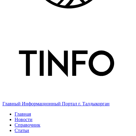
Главный Информационный Портал г. Талдыкорган
Главная
Новости
Справочник
Статьи