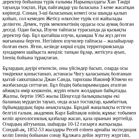
деректер бойынша түрік ғалымы Нарынқолдағы Хан Тәңірі
тауында тоқтап, Нұқ пайғамдар үш баласына 3 кеме жасатқан
көрінеді. Соның 3-ші баласының кемесі осы шыңда қалып
қойып, сол кемеден Жетісу өлкесіне түрік елі жайылады
делінген. Демек, түрік мемлекетінің ордасы осы аумақ болған
деседі. Одан басқа, Изучи тайпасы турасында да қызықты
деректер бар. Бұл қытайша изучи, қазақша Ұлы жүз деген
мағынаны берген. Негізінен изучилер тайпасы – жалайырлар
болған екен. Яғни, кезінде көрші елдің территориясында
хундармен шайқаста жеңіліс тапқан бұлар, жетісуға ауып,
Іленің бойына тұрақтаған.
Бұлардың дәуірі өткенсін, оны үйсіндер басып, оларда осы
төңірекке қоныстанып, астанасы Чигу қаласының болғанын
қытай саяхатшысы Джан Санда, тарихшы Иакинф Юэжчи өз
жазбасында ситтаған. Бұл біздің бабаларымыздың аталған
аймақта өмір кешкенін, жүріп өткен жолдарын байқатады.
Жалпы, бертін 1965 жылы Шеңгелді балықшылары екі
баланың мүрдесін тауып, онда асыл тостақтар, қымбаттық
бұйымдардың бары анықталады. Бұндай жаңалықты естіген
белгілі ғалым, академик Карл Байпақов өзінің жұмыс тобымен
келіп археологиялық қазбалар жасап, қала орынын зерттейді.
Олардың айтуынша, шаһарды 10-12 ғасырға жатқызады.
Сондай-ақ, 1852-53 жылдары Ресей елінен арнайы экспедиция
келіп Іленің бойынан сонау Құлжаға дейін зерттеу жүргізіп,