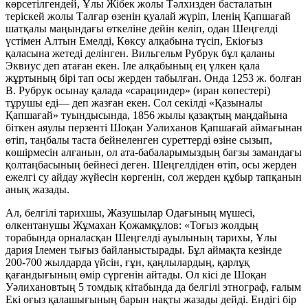
көрсетілгендей, Ұлы Жібек жолы Тәлхизден басталатын
теріскей жолы Талғар өзенін қуалай жүріп, Іленің Қапшағай
шатқалы маңындағы өткеліне дейін келіп, одан Шеңгелді
үстімен Алтын Емелді, Көксу алқабына түсіп, Екіоғыз
қаласына жетеді делінген. Вильгельм Рубрук бұл қаланы
Эквиус деп атаған екен. Іле алқабының ең үлкен қала
жұртының бірі тап осы жерден табылған. Онда 1253 ж. болған
В. Рубрук осынау қалада «сарациндер» (иран көпестері)
тұрушы еді— деп жазған екен. Сол секілді «Қазыналы
Қапшағай» туындысында, 1856 жылы қазақтың маңдайына
біткен аяулы перзенті Шоқан Уәлиханов Қапшағай аймағынан
өтіп, таңбалы таста бейнеленген суреттерді өзіне сызып,
көшірмесін алғанын, ол ата-бабаларымыздың бағзы замандағы
қолтаңбасының бейнесі деген. Шеңгелдіден өтіп, осы жерден
ежелгі су айдау жүйесін көргенін, сол жерден құбыр тапқанын
анық жазады.
Ал, белгілі тарихшы, Жазушылар Одағының мүшесі,
өлкентанушы Жұмахан Қожамқұлов: «Тоғыз жолдың
торабында орналасқан Шеңгелді ауылының тарихы, Ұлы
дария Ілемен тығыз байланыстырады. Бұл аймақта кезінде
200-700 жылдарда үйсін, ғұн, қаңлылардың, қарлұқ
қағандығының өмір сүргенін айтады. Ол кісі де Шоқан
Уәлихановтың 5 томдық кітабында да белгілі этнограф, ғалым
Екі оғыз қалашығының барын нақты жазады дейді. Ендігі бір