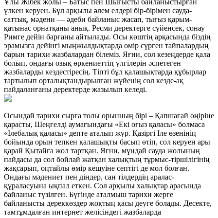
Ұлы Жібек жолы – Батыс пен Шығысты байланыстырған
үлкен керуен. Бұл арқылы әлем елдері бір-бірімен сауда-
саттық, мәдени — әдеби байланыс жасап, тығыз қарым-
қатынас орнатқаны анық. Ресми деректерге сүйенсек, сонау
Римге дейін барғаны айтылады. Осы көштің арқасында біздің
эрамызға дейінгі мыңжылдықтарда өмір сүрген тайпалардың
барын тарихи жазбалардан білеміз. Яғни, сол кезеңдерде қала
болып, ондағы озық өркениеттің үлгілерін әспетеген
жазбаларды кездестіресің. Тіпті бұл қалашықтарда құбырлар
тартылып орталықтандырылған жүйенің сол кезде-ақ
пайдаланғаны деректерде жазылып келеді.
Осындай тарихи сырға толы орынның бірі – Қапшағай өңіріне
қарасты, Шеңгелді аумағындағы «Екі оғыз қаласы» болмаса
«Ілебалық қаласы» депте аталып жүр. Қазіргі Іле өзенінің
бойында орын тепкен қалашықты басып өтіп, сол керуен ары
қарай Қытайға жол тартқан. Яғни, мұндай сауда жолының
пайдасы да сол бойлай жатқан халықтың тұрмыс-тіршілігінің
жақсарып, оңтайлы өмір кешуіне септігі де мол болған.
Ондағы мәдениет пен діндер, сан тілдердің аралас-
құраласуына ықпал еткен. Сол арқылы халықтар арасында
байланыс түзілген. Бүгінде аталмыш тарихи жерге
байланысты дереккөздер жоқтың қасы деуге болады. Десекте,
тамтұмдалған интернет желісіндегі жазбаларда