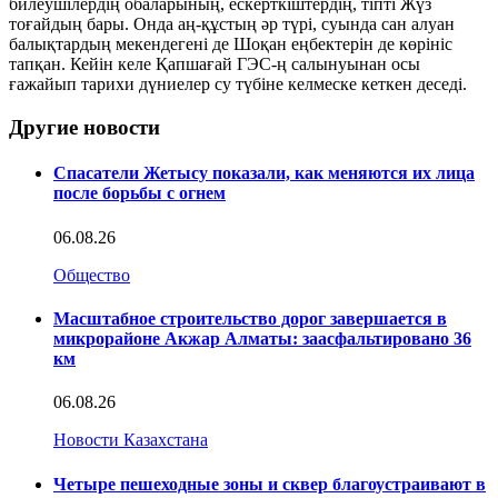
билеушілердің обаларының, ескерткіштердің, тіпті Жүз
тоғайдың бары. Онда аң-құстың әр түрі, суында сан алуан
балықтардың мекендегені де Шоқан еңбектерін де көрініс
тапқан. Кейін келе Қапшағай ГЭС-ң салынуынан осы
ғажайып тарихи дүниелер су түбіне келмеске кеткен деседі.
Другие новости
Спасатели Жетысу показали, как меняются их лица
после борьбы с огнем
06.08.26
Общество
Масштабное строительство дорог завершается в
микрорайоне Акжар Алматы: заасфальтировано 36
км
06.08.26
Новости Казахстана
Четыре пешеходные зоны и сквер благоустраивают в