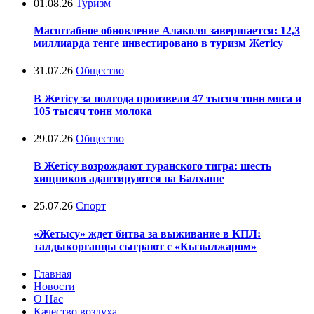
01.08.26
Туризм
Масштабное обновление Алаколя завершается: 12,3
миллиарда тенге инвестировано в туризм Жетісу
31.07.26
Общество
В Жетісу за полгода произвели 47 тысяч тонн мяса и
105 тысяч тонн молока
29.07.26
Общество
В Жетісу возрождают туранского тигра: шесть
хищников адаптируются на Балхаше
25.07.26
Спорт
«Жетысу» ждет битва за выживание в КПЛ:
талдыкорганцы сыграют с «Кызылжаром»
Главная
Новости
О Нас
Качество воздуха