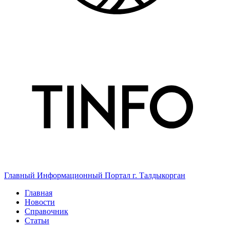
Главный Информационный Портал г. Талдыкорган
Главная
Новости
Справочник
Статьи