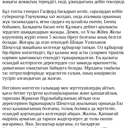
жаңағы аумақтың тереңдігі, енді, ұзындығына дейін тексереді.
Бұл топты генерал Гасфорд басқарып келіп, саралаудан кейін
губернатор Горчуковқа хат жолдап, онда аталмыш орынның
жүк тасымалдауға, яғни саудаға ең қолайлы екенін, Іленің
бойымен, Балқашты басып өтіп Құлжаға дейінгі аралықты
зерделеп шыққандарын жазады. Демек, ол Ұлы Жібек Жолы
керуенінің жүріп өткен 5 жолың біреуі болғаны анық белгілі
болады. Жоғары да атап өткендей Шоқан Уәлиханов
Шеңгелді маңайына келгенде құбырлар тапқан. Ол құбырлар
бір-біріне киілетіндігі, бұл қаланы жер асты сулармен тіршілік
нәрімен қамтамасыз еткендігі тұжырымдалған. Ең қызығы
осындай келтірілген деректерден сол заманда өркениеттің
дамығанын озықтығын байқауға болады. Мұндағы таңбалы
тас петроглифтерінде зерделеген ғалым, оның көшірмесін
түсіріп алғандығын да жазған.
Негізінен көптеген ғалымдар мен зерттеушілердің айтып,
қағаз бетіне түсірген қолтаңбаларынан және қапшағайлық
тарихшы Жұмахан Нұрлыбайұлының айтқан осы
деректерінен бұрынырақта Шеңгелді ауылының орнында Екі
оғыз қалашығының болғаны, толық болмаса да зерттеліп,
осындай қортындыға келгендері айқын. Жалпы, Қапшағай
өңірінің аумағын да тарихи жәдігерлерге де толы екенін
аңғарамыз. Яки, Бесшатыр қорғаны, ел басқарған