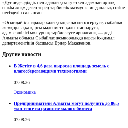
«Дүниеде әділдік пен адалдықты ту еткен адамнан артық
ешкім жоқ» деген терең тәрбиелік мазмұнға ие даналық сөзіне
негізделіп салынған.
«Осындай іс-шаралар халықтың санасын өзгертуге, сыбайлас
жемқорлыққа қарсы мәдениетті қалып­тастыруға,
адамгершілігі мол ұрпақ тәр­биелеуге арналған», — деді
Алматы облысы Сыбайлас жемқорлыққа қарсы іс-қимыл
департаментінің басшысы Ернар Мақажанов.
Другие новости
В Жетісу в 4,6 раза выросла площадь земель с
влагосберегающими технологиями
07.08.26
Экономика
Предприниматели Алматы могут получить до 86,5
млн тенге на развитие малого бизнеса
07.08.26