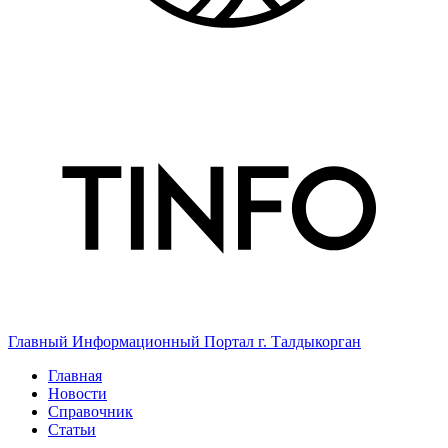
Главный Информационный Портал г. Талдыкорган
Главная
Новости
Справочник
Статьи