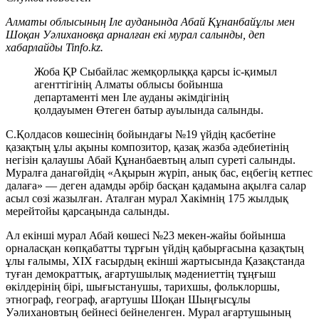
Алматы облысының Іле ауданында Абай Құнанбайұлы мен
Шоқан Уәлихановқа арналған екі мурал салынды, деп
хабарлайды Tinfo.kz.
Жоба ҚР Сыбайлас жемқорлыққа қарсы іс-қимыл
агенттігінің Алматы облысы бойынша
департаменті мен Іле ауданы әкімдігінің
қолдауымен Өтеген батыр ауылында салынды.
С.Қолдасов көшесінің бойындағы №19 үйдің қасбетіне
қазақтың ұлы ақыны композитор, қазақ жазба әдебиетінің
негізін қалаушы Абай Құнанбаевтың алып суреті салынды.
Муралға данагөйдің «Ақырын жүріп, анық бас, еңбегің кетпес
далаға» — деген адамды әрбір басқан қадамына ақылға салар
асыл сөзі жазылған. Аталған мурал Хакімнің 175 жылдық
мерейтойы қарсаңында салынды.
Ал екінші мурал Абай көшесі №23 мекен-жайы бойынша
орналасқан көпқабатты тұрғын үйдің қабырғасына қазақтың
ұлы ғалымы, XIX ғасырдың екінші жартысында Қазақстанда
туған демократтық, ағартушылық мәдениеттің тұңғыш
өкілдерінің бірі, шығыстанушы, тарихшы, фольклоршы,
этнограф, географ, ағартушы Шоқан Шыңғысұлы
Уәлихановтың бейнесі бейнеленген. Мурал ағартушының