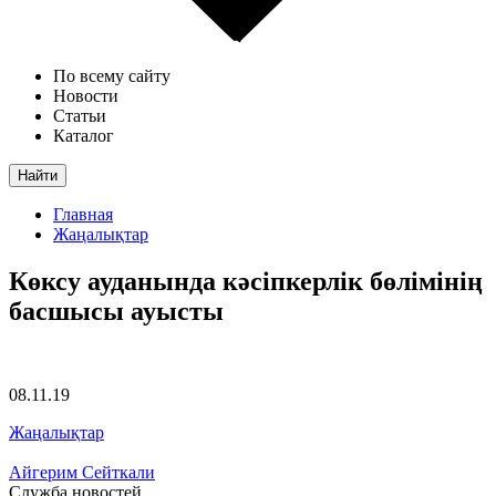
По всему сайту
Новости
Статьи
Каталог
Найти
Главная
Жаңалықтар
Көксу ауданында кәсіпкерлік бөлімінің
басшысы ауысты
08.11.19
Жаңалықтар
Айгерим Сейткали
Служба новостей