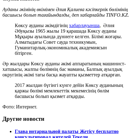
Ауданы әкімінің өкімімен Әлия Қалиева кәсіпкерлік бөлімінің
басшысы болып тағайындалды, деп хабарлайды TINFO.KZ.
Көксу ауданы әкімдігінің
хабарлауынша
, Әлия
Әбуқызы​ 1965 жылы 19 қарашада Көксу ауданы
Мұқыры ауылында дүниеге келген. Білімі жоғары.​
Алматыдағы Совет сауда техникумын,
Гуманитарлық-экономикалық академиясын
бітірген. ​
Әр жылдары Көксу ауданы әкімі аппаратының машинист-
хатшысы, жалпы бөлімнің​ бас маманы,​ Балпық ауылдық
округінің әкімі тағы басқа жауапты қызметтер атқарған.
2017 жылдан бүгінгі күнге дейін Көксу ауданының
қаржы бөлімі мемлекеттік мекемесінің бөлім
басшысы болып қызмет атқарды.
Фото: Интернет.
Другие новости
Глава нотариальной палаты Жетісу бесплатно
консультировал жителей Текели