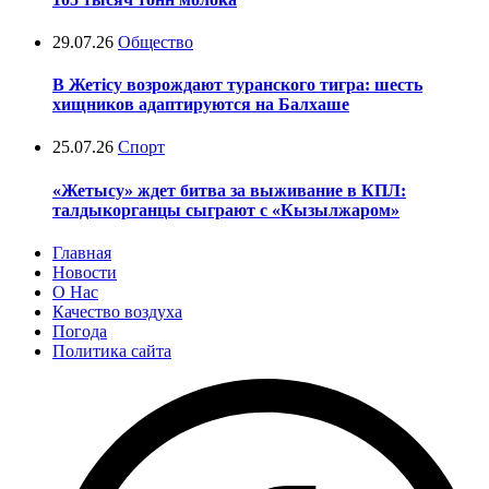
29.07.26
Общество
В Жетісу возрождают туранского тигра: шесть
хищников адаптируются на Балхаше
25.07.26
Спорт
«Жетысу» ждет битва за выживание в КПЛ:
талдыкорганцы сыграют с «Кызылжаром»
Главная
Новости
О Нас
Качество воздуха
Погода
Политика сайта