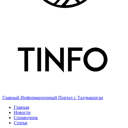
Главный Информационный Портал г. Талдыкорган
Главная
Новости
Справочник
Статьи