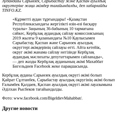
Аудандағы Сарыөзек, Сарыбастау және Қаспан ауылдық
округтеріне жаңа әкімдер тағайындалды, деп хабарлайды
TINFO.KZ.
«Құрметті аудан тұрғындары! «Қазақстан
Республикасындағы жергілікті өзін-өзі басқару
туралы» Заңының 36-бабының 10 тармағына
сәйкес, Кербұлақ аудандық сайлау комиссиясының
2019 жылғы 9 қазанындағы №10 Қаулысымен
Сарыбастау, Қаспан және Сарыөзек ауылдық
округтері әкімдерінің сайлауы өтті. Айта кетейік,
округ әкімі жанама сайлау негізінде Кербұлақ
аудандық мәслихаты депутаттарымен сайланады»,
— деп жазды Кербұлақ ауданының әкімі Махаббат
Бигельдиев Facebook жеке парақшасында.
Кербұлақ ауданы Сарыөзек ауылдық округі әкімі болып
Қайрат Сұлтанбек, Сарыбастау ауылдық округінің әкімі болып
Ғалымбек Қалдаев, Қаспан ауылдық округі әкімі лауазымына
Әділхан Рысбеков тағайындалды.
Фото: www.facebook.com/BigeldievMahabbat/.
Другие новости