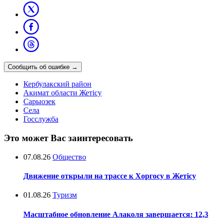
Сообщить об ошибке
→
Кербулакский район
Акимат области Жетісу
Сарыозек
Села
Госслужба
Это может Вас заинтересовать
07.08.26
Общество
Движение открыли на трассе к Хоргосу в Жетісу
01.08.26
Туризм
Масштабное обновление Алаколя завершается: 12,3