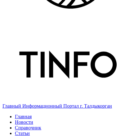
Главный Информационный Портал г. Талдыкорган
Главная
Новости
Справочник
Статьи