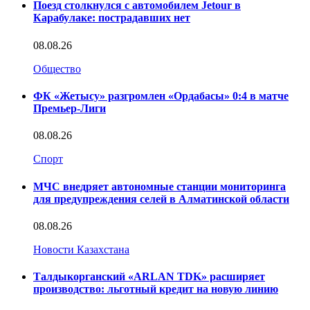
Поезд столкнулся с автомобилем Jetour в
Карабулаке: пострадавших нет
08.08.26
Общество
ФК «Жетысу» разгромлен «Ордабасы» 0:4 в матче
Премьер-Лиги
08.08.26
Спорт
МЧС внедряет автономные станции мониторинга
для предупреждения селей в Алматинской области
08.08.26
Новости Казахстана
Талдыкорганский «ARLAN TDK» расширяет
производство: льготный кредит на новую линию