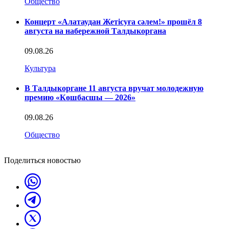
Общество
Концерт «Алатаудан Жетісуға сәлем!» прошёл 8
августа на набережной Талдыкоргана
09.08.26
Культура
В Талдыкоргане 11 августа вручат молодежную
премию «Көшбасшы — 2026»
09.08.26
Общество
Поделиться новостью