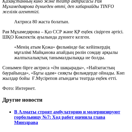
Қазақстанның кино және театр актрисасы Рая
Мұхамедиярова дүниеден өтті, деп хабарлайды TINFO
желілік агенттігі.
Актриса 80 жаста болатын.
Рая Мұхамедярова – Қаз ССР және ҚР еңбек сіңірген әртісі.
ШҚО Көкпектік ауылында дүниеге келген.
«Менің атым Қожа» фильмінде бас кейіпкердің
мұғалімі Майқанова апайдың рөлін сомдау арқылы
жалпыхалықтық танымалдылыққа ие болды.
Сонымен бірге актриса «Ән шақырады», «Найзатастың
баурайында», «Бұғы адам» сияқты фильмдерде ойнады. Көп
жылдар бойы Ғ.Мүсірепов атындағы театрда еңбек етті.
Фото: Интернет.
Другие новости
В Алматы строят амбулаторию и модернизируют
горбольницу №7: Ход работ оценила глава
Минздрава