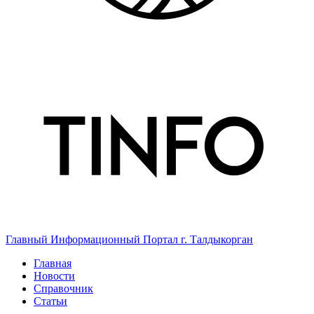
Главный Информационный Портал г. Талдыкорган
Главная
Новости
Справочник
Статьи