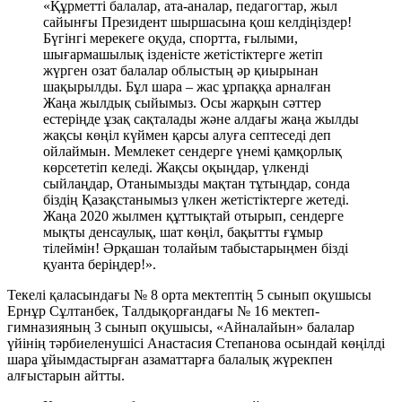
«Құрметті балалар, ата-аналар, педагогтар, жыл
сайынғы Президент шыршасына қош келдіңіздер!
Бүгінгі мерекеге оқуда, спортта, ғылыми,
шығармашылық ізденісте жетістіктерге жетіп
жүрген озат балалар облыстың әр қиырынан
шақырылды. Бұл шара – жас ұрпаққа арналған
Жаңа жылдық сыйымыз. Осы жарқын сәттер
естеріңде ұзақ сақталады және алдағы жаңа жылды
жақсы көңіл күймен қарсы алуға септеседі деп
ойлаймын. Мемлекет сендерге үнемі қамқорлық
көрсететіп келеді. Жақсы оқыңдар, үлкенді
сыйлаңдар, Отанымызды мақтан тұтыңдар, сонда
біздің Қазақстанымыз үлкен жетістіктерге жетеді.
Жаңа 2020 жылмен құттықтай отырып, сендерге
мықты денсаулық, шат көңіл, бақытты ғұмыр
тілеймін! Әрқашан толайым табыстарыңмен бізді
қуанта беріңдер!».
Текелі қаласындағы № 8 орта мектептің 5 сынып оқушысы
Ернұр Сұлтанбек, Талдықорғандағы № 16 мектеп-
гимназияның 3 сынып оқушысы, «Айналайын» балалар
үйінің тәрбиеленушісі Анастасия Степанова осындай көңілді
шара ұйымдастырған азаматтарға балалық жүрекпен
алғыстарын айтты.