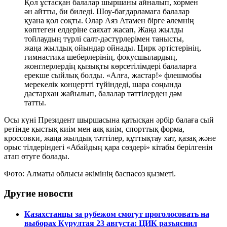
Қол ұстасқан балалар шыршаны айналып, хормен
ән айтты, би биледі. Шоу-бағдарламаға балалар
қуана қол соқты. Олар Аяз Атамен бірге әлемнің
көптеген елдеріне саяхат жасап, Жаңа жылды
тойлаудың түрлі салт-дәстүрлерімен танысты,
жаңа жылдық ойындар ойнады. Цирк әртістерінің,
гимнастика шеберлерінің, фокусшылардың,
жонглерлердің қызықты көрсетілімдері балаларға
ерекше сыйлық болды. «Алға, жастар!» флешмобы
мерекелік концертті түйіндеді, шара соңында
дастархан жайылып, балалар тәттілерден дәм
татты.
Осы күні Президент шыршасына қатысқан әрбір балаға сый
ретінде қыстық киім мен аяқ киім, спорттық форма,
кроссовки, жаңа жылдық тәттілер, құттықтау хат, қазақ және
орыс тілдеріндегі «Абайдың қара сөздері» кітабы берілгенін
атап өтуге болады.
Фото: Алматы облысы әкімінің баспасөз қызметі.
Другие новости
Казахстанцы за рубежом смогут проголосовать на
выборах Курултая 23 августа: ЦИК разъяснил