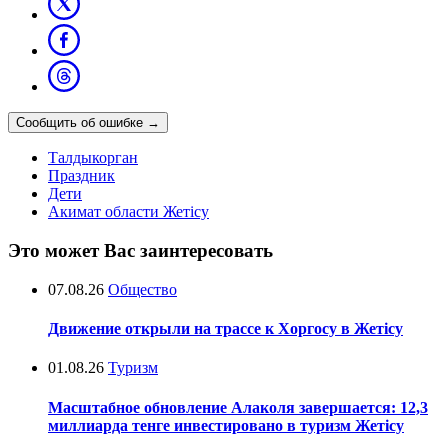
Сообщить об ошибке
→
Талдыкорган
Праздник
Дети
Акимат области Жетісу
Это может Вас заинтересовать
07.08.26
Общество
Движение открыли на трассе к Хоргосу в Жетісу
01.08.26
Туризм
Масштабное обновление Алаколя завершается: 12,3
миллиарда тенге инвестировано в туризм Жетісу