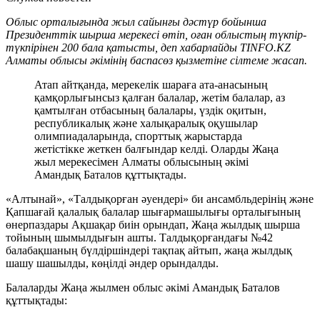
Облыс орталығында жыл сайынғы дәстүр бойынша
Президенттік шырша мерекесі өтіп, оған облыстың түкпір-
түкпірінен 200 бала қатысты, деп хабарлайды TINFO.KZ
Алматы облысы әкімінің баспасөз қызметіне сілтеме жасап.
Атап айтқанда, мерекелік шараға ата-анасының
қамқорлығынсыз қалған балалар, жетім балалар, аз
қамтылған отбасының балалары, үздік оқитын,
республикалық және халықаралық оқушылар
олимпиадаларында, спорттық жарыстарда
жетістікке жеткен балғындар келді. Оларды Жаңа
жыл мерекесімен Алматы облысының әкімі
Амандық Баталов құттықтады.
«Алтынай», «Талдықорған әуендері» би ансамбльдерінің және
Қапшағай қалалық балалар шығармашылығы орталығының
өнерпаздары Ақшақар биін орындап, Жаңа жылдық шырша
тойының шымылдығын ашты. Талдықорғандағы №42
балабақшаның бүлдіршіндері тақпақ айтып, жаңа жылдық
шашу шашылды, көңілді әндер орындалды.
Балаларды Жаңа жылмен облыс әкімі Амандық Баталов
құттықтады: