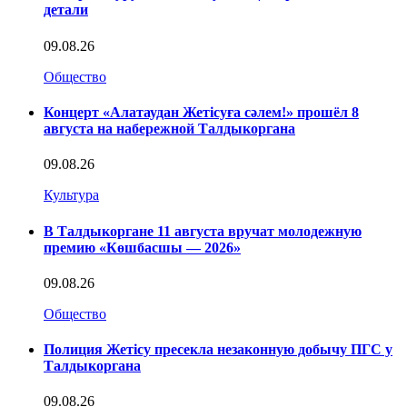
детали
09.08.26
Общество
Концерт «Алатаудан Жетісуға сәлем!» прошёл 8
августа на набережной Талдыкоргана
09.08.26
Культура
В Талдыкоргане 11 августа вручат молодежную
премию «Көшбасшы — 2026»
09.08.26
Общество
Полиция Жетісу пресекла незаконную добычу ПГС у
Талдыкоргана
09.08.26