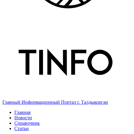
Главный Информационный Портал г. Талдыкорган
Главная
Новости
Справочник
Статьи