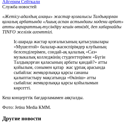
Айгерим Сейткали
Служба новостей
«Жетісу-адалдық алаңы» жастар қозғалысы Талдықорған
қалалық арбатында «Ашық аспан астындағы мәдени арбат»
атты ақпараттық-түсіндіру кешін өткізді, деп хабарлайды
TINFO желілік агенттігі.
Іс-шарада жастар қозғалысының қатысушылары
«Мүшелтой» балалар-жасөспірімдер клубының
белсенділерімен, сондай-ақ қалалық «Саз»
музыкалық колледжінің студенттерімен «Бүгін
Талдықорған қаласының арбаты қандай?» атты
қойылым, сонымен қатар жас ұрпақ арасында
сыбайлас жемқорлыққа қарсы сананы
қалыптастыру мақсатында «Өкініш» атты
сыбайлас жемқорлыққа қарсы қойылымын
көрсетті.
Кеш концерттік бағдарламамен аяқталды.
Фото: Jetisu Media КММ.
Другие новости