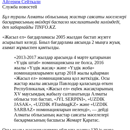
Айгерим Сейткали
Служба новостей
Бұл туралы Алматы облысының жастар саясаты мәселелері
басқармасының өкілдері баспасөз мәслихатында мәлімдеді,
деп хабарлайды TINFO.KZ.
«Жасыл ел» бағдарламасы 2005 жылдан бастап жүзеге
асырылып келеді. Биыл бағдарлама аясында 2 мыңға жуық
азамат жұмыспен қамтылды.
«2013-2017 жылдар арасында 4 мәрте қатарынан
«Үздік штаб» номинациясына ие болса, 2016
жылы «Үздік жасақ» және «Үздік жоба»
номинацияларымен қатар 2018 жылы қаһарман
«Жасыл ел» номинациясына қол жеткіздік. Осы
жастар жылы аясында Павлодар қаласында өткен
Республикалық «Жасыл ел» еңбек жасақтарының
XV маусымдық жабылу салтанатында Алматы
облысы топ бастап, «JYL SERPINI», «UZDIK
JASAK», «UZDIK #TrashtagKZ» және «UZDIK
SARBAZ» номинацияларын иеленді», — дейді
Алматы облысының жастар саясаты мәселелері
басқармасының басшысы Жомарт Қаратас.
Осы жылы жасақшылармен облыста жалпы 130 іс-шара