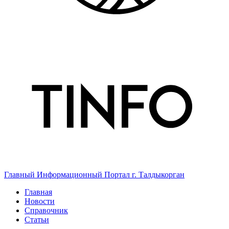
Главный Информационный Портал г. Талдыкорган
Главная
Новости
Справочник
Статьи