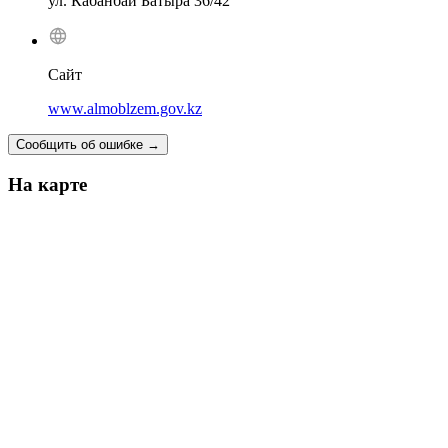
ул. Кабанбай Батыра 36/42
Сайт
www.almoblzem.gov.kz
Сообщить об ошибке
→
На карте