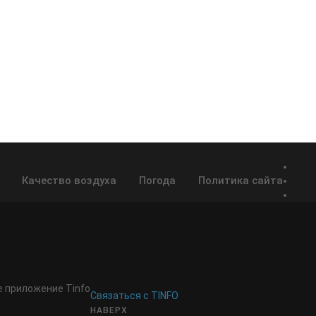
Качество воздуха
Погода
Политика сайта
 приложение Tinfo
Связаться с TINFO
НАВЕРХ