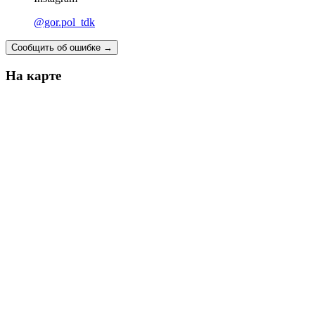
@gor.pol_tdk
Сообщить об ошибке
→
На карте