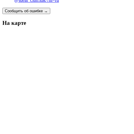
@ideal_club.tdk/?hl=ru
Сообщить об ошибке
→
На карте