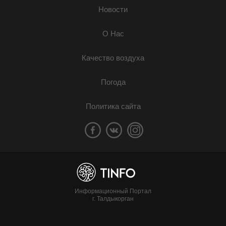
Новости
О Нас
Качество воздуха
Погода
Политика сайта
Информационный Портал
г. Талдыкорган