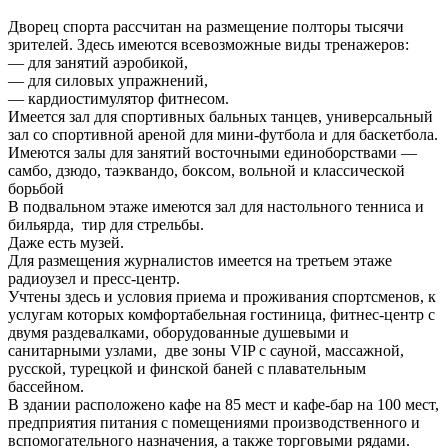
Дворец спорта рассчитан на размещение полторы тысячи
зрителей. Здесь имеются всевозможные виды тренажеров:
— для занятий аэробикой,
— для силовых упражнений,
— кардиостимулятор фитнесом.
Имеется зал для спортивных бальных танцев, универсальный
зал со спортивной ареной для мини-футбола и для баскетбола.
Имеются залы для занятий восточными единоборствами —
самбо, дзюдо, таэквандо, боксом, вольной и классической
борьбой
В подвальном этаже имеются зал для настольного тенниса и
бильярда, тир для стрельбы.
Даже есть музей.
Для размещения журналистов имеется на третьем этаже
радиоузел и пресс-центр.
Учтены здесь и условия приема и проживания спортсменов, к
услугам которых комфортабельная гостиница, фитнес-центр с
двумя раздевалками, оборудованные душевыми и
санитарными узлами, две зоны VIP с сауной, массажной,
русской, турецкой и финской баней с плавательным
бассейном.
В здании расположено кафе на 85 мест и кафе-бар на 100 мест,
предприятия питания с помещениями производственного и
вспомогательного назначения, а также торговыми рядами.