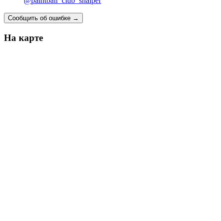
@paintball_club_snaiper
Сообщить об ошибке
→
На карте