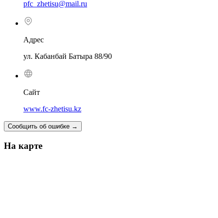
pfc_zhetisu@mail.ru
Адрес
ул. Кабанбай Батыра 88/90
Сайт
www.fc-zhetisu.kz
Сообщить об ошибке
→
На карте