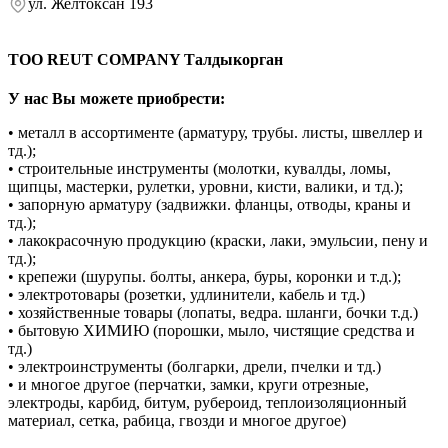
ул. Желтоксан 193
ТОО REUT COMPANY Талдыкорган
У нас Вы можете приобрести:
• металл в ассортименте (арматуру, трубы. листы, швеллер и
тд.);
• строительные инструменты (молотки, кувалды, ломы,
щипцы, мастерки, рулетки, уровни, кисти, валики, и тд.);
• запорную арматуру (задвижки. фланцы, отводы, краны и
тд.);
• лакокрасочную продукцию (краски, лаки, эмульсии, пену и
тд.);
• крепежи (шурупы. болты, анкера, буры, коронки и т.д.);
• электротовары (розетки, удлинители, кабель и тд.)
• хозяйственные товары (лопаты, ведра. шланги, бочки т.д.)
• бытовую ХИМИЮ (порошки, мыло, чистящие средства и
тд.)
• электроинструменты (болгарки, дрели, пчелки и тд.)
• и многое другое (перчатки, замки, круги отрезные,
электроды, карбид, битум, рубероид, теплоизоляционный
материал, сетка, рабица, гвозди и многое другое)