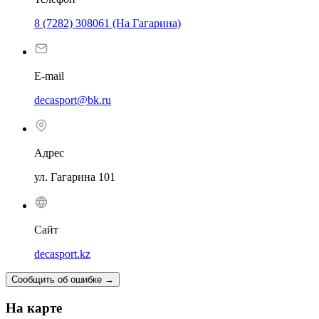
8 (7282) 308061 (На Гагарина)
E-mail
decasport@bk.ru
Адрес
ул. Гагарина 101
Сайт
decasport.kz
Сообщить об ошибке
→
На карте