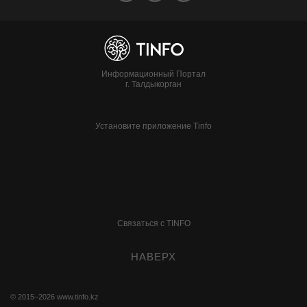
Информационный Портал
г. Талдыкорган
Установите приложение Tinfo
Связаться с TINFO
НАВЕРХ
© 2015–2026
www.tinfo.kz