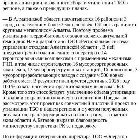
организации цивилизованного сбора и утилизации ТБО в
регионе, а также о предыдущих планах.
— В Алматинской области насчитывается 16 районов и 3
города с населением более 2 млн. человек. Область граничит с
крупным мегаполисом Алматы. Поэтому проблема
утилизации твердо-бытовых отходов является актуальной
темой дня. Нами разработано ТЭО «Региональная система
управления отходами Алматинской области». В ней
предусмотрено создание единого оператора с 14
территориальными комплексами с применением механизма
ГЧП, в том числе строительство 16 мусоросортировочных
комплеков, 13 мусороперегрузочных станций, 16 полигонов, 3
мусороперерабатывающих завода с созданим 500 новых
рабочих мест. В резултате планируется достичь к 2025 году
100 % охвата населения организованным вывозом ТБО.
Кроме того это способствует увелечению объема утилизации
отходов и сокращению количества полигонов. Предлагаю
рассмотреть этот проект как совместный пилотный проект по
утилизации ТБО в нашем регионе и с учетом полученных
результатов, трансформировать на всю страну, — отметил
аким области А.Баталов, выразив благодарность
министерству энергетики РК за поддержку.
По информации генерального директора ТОО «Оператор