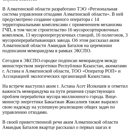
В Алматинской области разработано ТЭО «Региональная
система управления отходами Алматинской области». В ней
предусмотрено создание единого оператора с 14
территориальными комплексами с применением механизма
ГЧП, в том числе строительство 16 мусоросортировочных
комплеков, 13 мусороперегрузочных станций, 16 полигонов, 3
мусороперерабатывающих завода. Об этом рассказал аким
Алматинской области Амандык Баталов на церемонии
подписания меморандума в рамках ЭКСПО.
Сегодня в ЭКСПО-городке подписан меморандум между
министерством энергетики Республики Казахстан, акиматами
г. Астана и Алматинской области, ТОО «Оператор РОП» и
Ассоциацией экологических организаций Казахстана.
На встрече выступил аким г. Астана Асет Исекешев и отметил
важность меморандума на пути решения существующих
проблем переработки мусора миллионного города. Вице-
министр энергетики Бакытжан Жаксалиев также выразил
свою надежду на успешную реализацию общих задач по
управлению отходами.
В своей приветственной речи аким Алматинской области
Амандык Баталов вкартце рассказал о первых шагах в