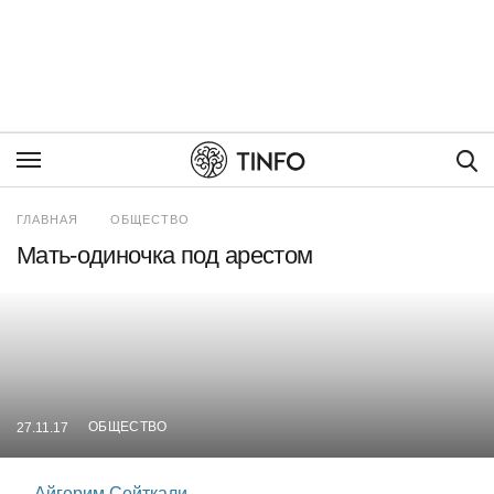
Пои
ГЛАВНАЯ
ОБЩЕСТВО
Мать-одиночка под арестом
ОБЩЕСТВО
27.11.17
Айгерим Сейткали