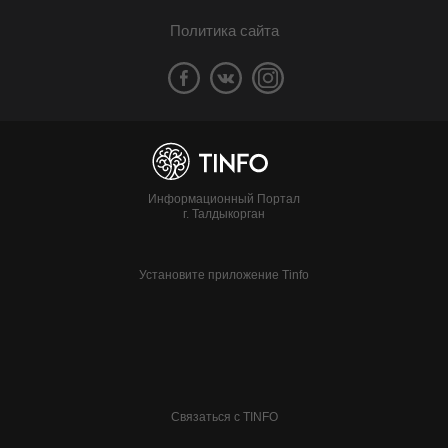
Политика сайта
Информационный Портал
г. Талдыкорган
Установите приложение Tinfo
Связаться с TINFO