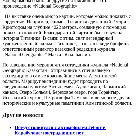
Аберкромбом и многие другие потрясающие фото
произведение «National Geographic».
«На выставке очень много картин, которые можно показать с
гордостью. Например, снимок Титаника сделанный Эмори
Кристофом на глубине 4022 метров, созданную с помощью
новых технологий. Благодаря этой картине была изучена
история Титаника. В связи с этим, снят легендарный
художественный фильм «Титаник», – сказал в ходе брифинга
ответственный редактор казахской редакции журнала
“National Geographic” Максат Ясылбаевич.
По завершению мероприятия сотрудники журнала «National
Geographic Қазақстан» отправились в специальную
экспедицию в самые красивейшие места Алматинской
области. Маршрут экспедиции будет проходить по
следующим пунктам: Алтын емел, Аулие агаш, Чарынский
каньон, Озеро Кольсай, Березовое озеро, гора Торайгыр,
Иссыкский курган, Петроглифы Тамгалы и во многие другие
исторические и культурные памятники Алматинской области.
Другие новости
Поезд столкнулся с автомобилем Jetour в
Карабулаке: пострадавших нет