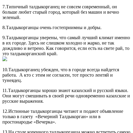
7.Типичный талдыкорганец не совсем современный, он
больше любит старый город, который без машин и вечно
зеленый.
8.Талдыкорганцы очень гостеприимны и добры.
9.Талдыкорганцы уверены, что самый лучший климат именно
в их городе. Здесь не слишком холодно и жарко, не так
дождливо и ветрено. Как говорится, если есть на свете рай, то
это талдыкорганский край.
10.Талдыкорганец убежден, что в городе всегда найдется
работа. А кто с этим не согласен, тот просто лентяй и
тунеядец.
11.Талдыкорганцы хорошо знают казахский и русский языки.
Они могут смешивать в своей речи одновременно казахские и
русские выражения.
12.Истинные талдыкорганцы читают и подают объявление
только в газету «Вечерний Талдыкорган» или в
простонародье «Вечерка».
13.На столе коренного талдыкорганца можно встретить самую