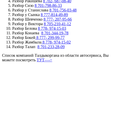
Разбор Ракишева
8 702- 687-08-40
Разбор Сизо
8 701-798-86-33
Разбор у Станислава
8 701-756-03-48
Разбор у Сынка
8 777-814-49-89
Разбор Шевченко
8 777- 207-95-66
Разбор у Виктора
8 705-210-41-12
Разбор Белова
8 778- 974-15-03
Разбор Конаева
8 701-344-19-78
Разбор Бокей
8 777- 299-99-77
Разбор Жамбыла
8 778- 974-15-02
Разбор Талап
8 701-233-28-09
Список компаний Талдыкоргана из области автосервиса, Вы
можете посмотреть
ТУТ—->