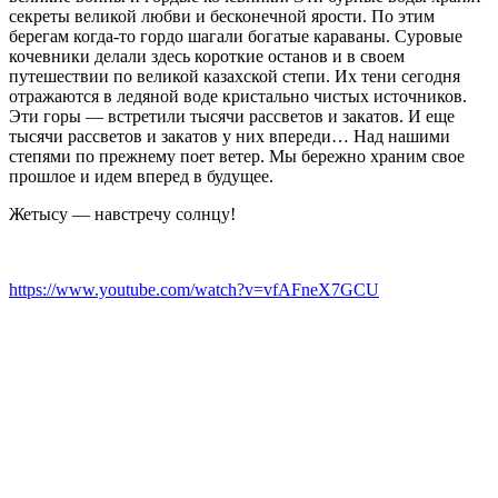
секреты великой любви и бесконечной ярости. По этим
берегам когда-то гордо шагали богатые караваны. Суровые
кочевники делали здесь короткие останов и в своем
путешествии по великой казахской степи. Их тени сегодня
отражаются в ледяной воде кристально чистых источников.
Эти горы — встретили тысячи рассветов и закатов. И еще
тысячи рассветов и закатов у них впереди… Над нашими
степями по прежнему поет ветер. Мы бережно храним свое
прошлое и идем вперед в будущее.
Жетысу — навстречу солнцу!
https://www.youtube.com/watch?v=vfAFneX7GCU