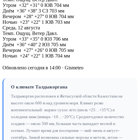
Утром
+32°
+31°
0 ЮВ
704 мм
Днём
+36°
+38°
3 СЗ
703 мм
Вечером
+28°
+27°
0 ЮВ
704 мм
Ночью
+23°
+22°
1 ЮВ
703 мм
Среда, 12 августа
Темп.
Ощущ.
Ветер
Давл.
Утром
+33°
+35°
0 ЮЗ
706 мм
Днём
+36°
+40°
2 ЮЗ
705 мм
Вечером
+27°
+26°
0 ЮВ
705 мм
Ночью
+24°
+22°
1 ЮВ
704 мм
Обновлено сегодня в 14:00 · Gismeteo
О климате Талдыкоргана
Талдыкорган расположен в Жетысуской области Казахстана на
высоте около 600 м над уровнем моря. Климат резко
континентальный: жаркое сухое лето (июль +25…+35°C) и
холодная зима (январь −10…−20°C). Среднегодовое количество
осадков — около 500 мм, большая часть выпадает весной и
осенью. Лучшее время для посещения — май–июнь и август–
сентябрь. Зимой возможны сильные морозы и метели, летом —