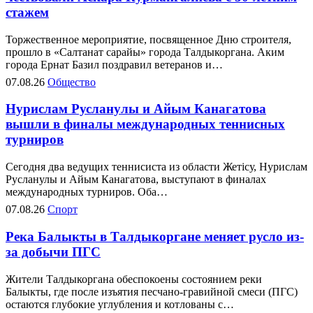
стажем
Торжественное мероприятие, посвященное Дню строителя,
прошло в «Салтанат сарайы» города Талдыкоргана. Аким
города Ернат Базил поздравил ветеранов и…
07.08.26
Общество
Нурислам Русланулы и Айым Канагатова
вышли в финалы международных теннисных
турниров
Сегодня два ведущих теннисиста из области Жетісу, Нурислам
Русланулы и Айым Канагатова, выступают в финалах
международных турниров. Оба…
07.08.26
Спорт
Река Балыкты в Талдыкоргане меняет русло из-
за добычи ПГС
Жители Талдыкоргана обеспокоены состоянием реки
Балыкты, где после изъятия песчано-гравийной смеси (ПГС)
остаются глубокие углубления и котлованы с…