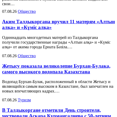
свои…
07.08.26
Общество
Аким Талдыкоргана вручил 11 матерям «Алтын
алқа» и «Күміс алқа»
Одиннадцать многодетных матерей из Талдыкоргана
получили государственные награды «Алтын алқа» и «Күміс
алқа» от акима города Ерната Бәзіла.…
07.08.26
Общество
Жетысу показала великолепие Бурхан-Булака,
самого высокого водопада Казахстана
Водопад Бурхан-Булак, расположенный в области Жетысу и
являющийся самым высоким в Казахстане, был запечатлен на
новых впечатляющих кадрах.…
07.08.26
Туризм
В Талдыкоргане отметили День строителя,
чествовали Аскара Курмангалиева с 50-летним