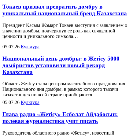
Токаев призвал превратить домбру в
уникальный национальный бренд Казахстана
Президент Касым-Жомарт Токаев выступил с заявлением о
значении домбры, подчеркнув ее роль как священной
ценности и уникального символа…
05.07.26
Культура
Национальный день домбры: в Жетісу 5000
домбристов установили новый рекорд
Казахстана
Область Жетісу стала центром масштабного празднования
Национального дня домбры, в рамках которого тысячи
казахстанцев по всей стране приобщаются…
05.07.26
Культура
Глава радио «Жетісу» Есболат Айдабосын:
полевая журналистика учит писать
Руководитель областного радио «Жетісу», известный