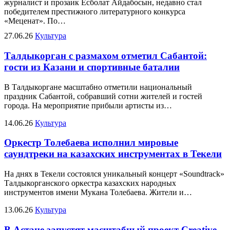
журналист и прозаик Есболат Айдабосын, недавно стал
победителем престижного литературного конкурса
«Меценат». По…
27.06.26
Культура
Талдыкорган с размахом отметил Сабантой:
гости из Казани и спортивные баталии
В Талдыкоргане масштабно отметили национальный
праздник Сабантой, собравший сотни жителей и гостей
города. На мероприятие прибыли артисты из…
14.06.26
Культура
Оркестр Толебаева исполнил мировые
саундтреки на казахских инструментах в Текели
На днях в Текели состоялся уникальный концерт «Soundtrack»
Талдыкорганского оркестра казахских народных
инструментов имени Мукана Толебаева. Жители и…
13.06.26
Культура
В Астане запустят масштабный проект Creative