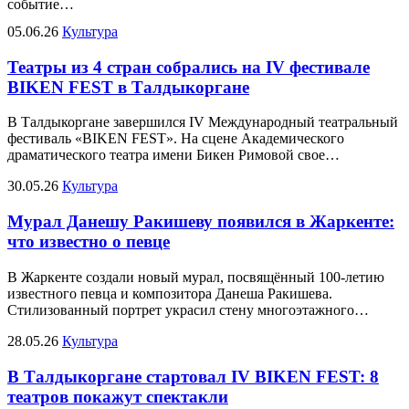
событие…
05.06.26
Культура
Театры из 4 стран собрались на IV фестивале
BIKEN FEST в Талдыкоргане
В Талдыкоргане завершился IV Международный театральный
фестиваль «BIKEN FEST». На сцене Академического
драматического театра имени Бикен Римовой свое…
30.05.26
Культура
Мурал Данешу Ракишеву появился в Жаркенте:
что известно о певце
В Жаркенте создали новый мурал, посвящённый 100-летию
известного певца и композитора Данеша Ракишева.
Стилизованный портрет украсил стену многоэтажного…
28.05.26
Культура
В Талдыкоргане стартовал IV BIKEN FEST: 8
театров покажут спектакли