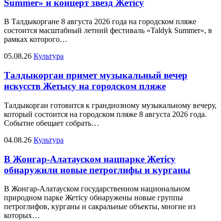
Summer» и концерт звезд Жетісу
В Талдыкоргане 8 августа 2026 года на городском пляже
состоится масштабный летний фестиваль «Taldyk Summer», в
рамках которого…
05.08.26
Культура
Талдыкорган примет музыкальный вечер
искусств Жетысу на городском пляже
Талдыкорган готовится к грандиозному музыкальному вечеру,
который состоится на городском пляже 8 августа 2026 года.
Событие обещает собрать…
04.08.26
Культура
В Жонгар-Алатауском нацпарке Жетісу
обнаружили новые петроглифы и курганы
В Жонгар-Алатауском государственном национальном
природном парке Жетісу обнаружены новые группы
петроглифов, курганы и сакральные объекты, многие из
которых…