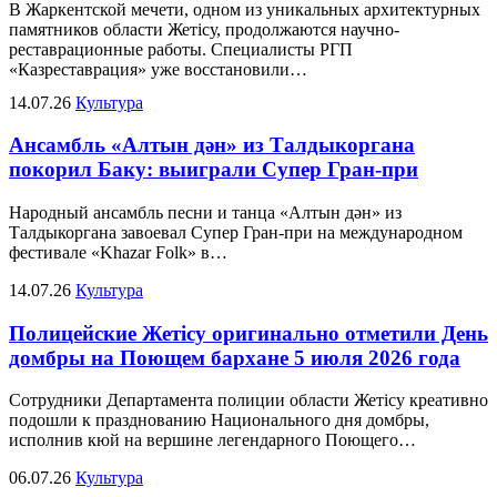
В Жаркентской мечети, одном из уникальных архитектурных
памятников области Жетісу, продолжаются научно-
реставрационные работы. Специалисты РГП
«Казреставрация» уже восстановили…
14.07.26
Культура
Ансамбль «Алтын дән» из Талдыкоргана
покорил Баку: выиграли Супер Гран-при
Народный ансамбль песни и танца «Алтын дән» из
Талдыкоргана завоевал Супер Гран-при на международном
фестивале «Khazar Folk» в…
14.07.26
Культура
Полицейские Жетісу оригинально отметили День
домбры на Поющем бархане 5 июля 2026 года
Сотрудники Департамента полиции области Жетісу креативно
подошли к празднованию Национального дня домбры,
исполнив кюй на вершине легендарного Поющего…
06.07.26
Культура