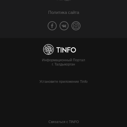
Политика сайта
Информационный Портал
г. Талдыкорган
Установите приложение Tinfo
Связаться с TINFO