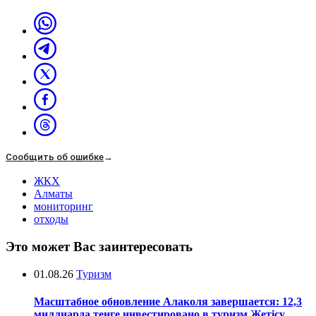
Сообщить об ошибке
→
ЖКХ
Алматы
мониторинг
отходы
Это может Вас заинтересовать
01.08.26
Туризм
Масштабное обновление Алаколя завершается: 12,3
миллиарда тенге инвестировано в туризм Жетісу