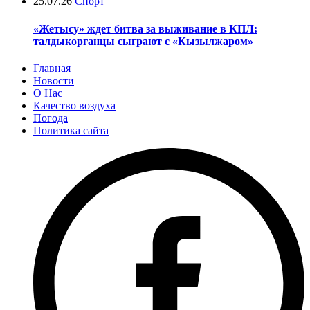
25.07.26
Спорт
«Жетысу» ждет битва за выживание в КПЛ:
талдыкорганцы сыграют с «Кызылжаром»
Главная
Новости
О Нас
Качество воздуха
Погода
Политика сайта