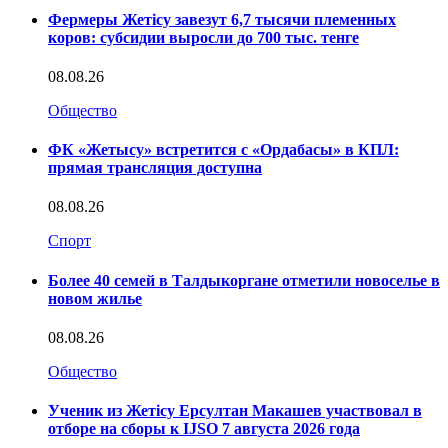
Фермеры Жетісу завезут 6,7 тысячи племенных
коров: субсидии выросли до 700 тыс. тенге
08.08.26
Общество
ФК «Жетысу» встретится с «Ордабасы» в КПЛ:
прямая трансляция доступна
08.08.26
Спорт
Более 40 семей в Талдыкоргане отметили новоселье в
новом жилье
08.08.26
Общество
Ученик из Жетісу Ерсултан Макашев участвовал в
отборе на сборы к IJSO 7 августа 2026 года