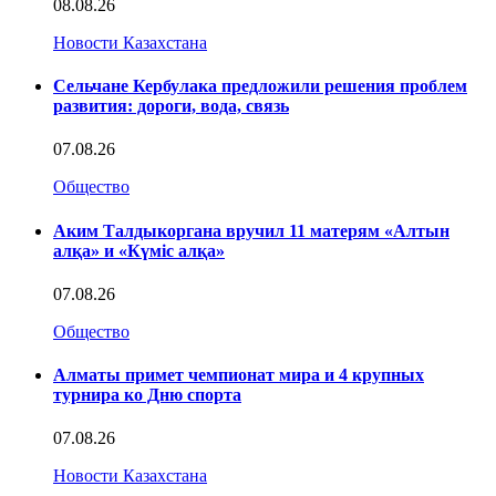
08.08.26
Новости Казахстана
Сельчане Кербулака предложили решения проблем
развития: дороги, вода, связь
07.08.26
Общество
Аким Талдыкоргана вручил 11 матерям «Алтын
алқа» и «Күміс алқа»
07.08.26
Общество
Алматы примет чемпионат мира и 4 крупных
турнира ко Дню спорта
07.08.26
Новости Казахстана