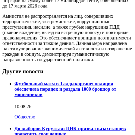
штрафов на сумму более 17 миллиардов тенге, совершенных
до 17 марта 2026 года.
Амнистия не распространяется на лиц, совершивших
террористические, экстремистские, коррупционные
преступления, насилие, а также грубые нарушения ПДД
(пьяное вождение, выезд на встречную полосу) и повторные
правонарушения. Это обеспечивает принцип неотвратимости
ответственности за тяжкие деяния. Данная мера направлена
на стимулирование экономической активности и возвращение
граждан в социум, демонстрируя гуманистическую
направленность государственной политики.
Другие новости
Футбольный матч в Талдыкоргане: полиция
обеспечила порядок и раздала 1000 брошюр от
мошенников
10.08.26
Общество
До выборов Курултая: ЦИК призвал казахстанцев
проверить свои данные